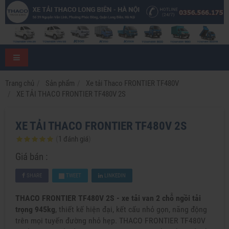
Trang chủ
Sản phẩm
Xe tải Thaco FRONTIER TF480V
XE TẢI THACO FRONTIER TF480V 2S
XE TẢI THACO FRONTIER TF480V 2S
(
1
đánh giá
)
Giá bán :
SHARE
TWEET
LINKEDIN
THACO FRONTIER TF480V 2S - xe tải van 2 chỗ ngồi tải
trọng 945kg
, thiết kế hiện đại, kết cấu nhỏ gọn, năng động
trên mọi tuyến đường nhỏ hẹp. THACO FRONTIER TF480V