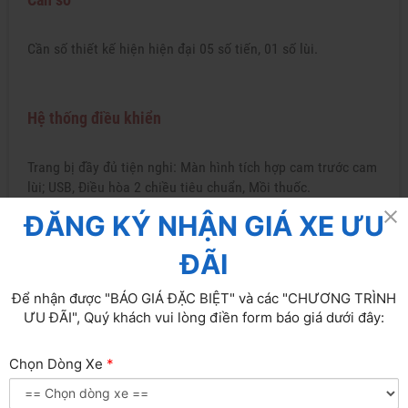
Cần số thiết kế hiện hiện đại 05 số tiến, 01 số lùi.
Hệ thống điều khiển
Trang bị đầy đủ tiện nghi: Màn hình tích hợp cam trước cam
lùi; USB, Điều hòa 2 chiều tiêu chuẩn, Mồi thuốc.
ĐĂNG KÝ NHẬN GIÁ XE ƯU
ĐÃI
Để nhận được "BÁO GIÁ ĐẶC BIỆT" và các "CHƯƠNG TRÌNH
ƯU ĐÃI", Quý khách vui lòng điền form báo giá dưới đây:
Chọn Dòng Xe
*