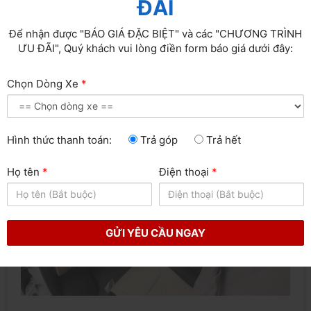
ĐÃI
Đèn trần & gương quan sát trong cabin
Để nhận được "BÁO GIÁ ĐẶC BIỆT" và các "CHƯƠNG TRÌNH
ƯU ĐÃI", Quý khách vui lòng điền form báo giá dưới đây:
Tấm che nắng, đèn trần, gương trong cabin.
Chọn Dòng Xe
*
Hình thức thanh toán:
Trả góp
Trả hết
Họ tên
*
Điện thoại
*
GỬI YÊU CẦU NGAY