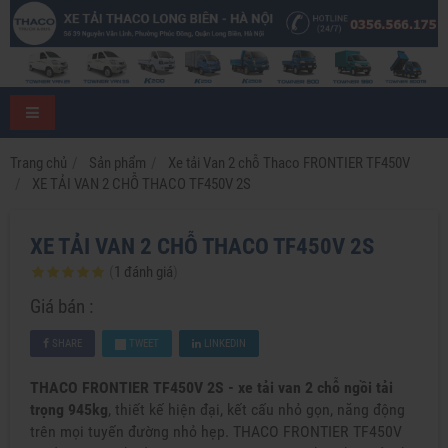
Trang chủ
Sản phẩm
Xe tải Van 2 chỗ Thaco FRONTIER TF450V
XE TẢI VAN 2 CHỖ THACO TF450V 2S
XE TẢI VAN 2 CHỖ THACO TF450V 2S
(
1
đánh giá
)
Giá bán :
SHARE
TWEET
LINKEDIN
THACO FRONTIER TF450V 2S - xe tải van 2 chỗ ngồi tải
trọng 945kg
, thiết kế hiện đại, kết cấu nhỏ gọn, năng động
trên mọi tuyến đường nhỏ hẹp. THACO FRONTIER TF450V