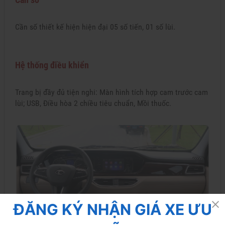
Cần số thiết kế hiện hiện đại 05 số tiến, 01 số lùi.
Hệ thống điều khiển
Trang bị đầy đủ tiện nghi: Màn hình tích hợp cam trước cam
lùi; USB, Điều hòa 2 chiều tiêu chuẩn, Mồi thuốc.
ĐĂNG KÝ NHẬN GIÁ XE ƯU